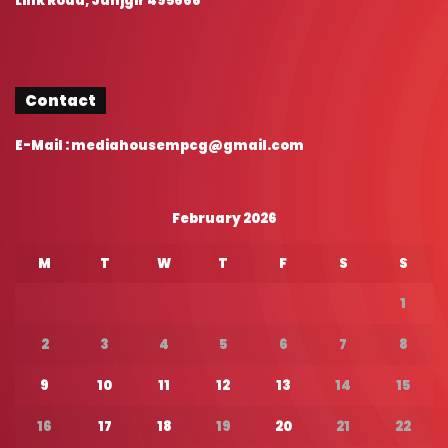
Link Road, Janjgir 495668
Contact
E-Mail : mediahousempcg@gmail.com
February 2026
M
T
W
T
F
S
S
1
2
3
4
5
6
7
8
9
10
11
12
13
14
15
16
17
18
19
20
21
22