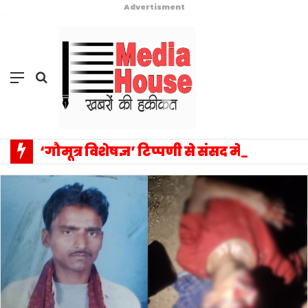
Advertisment
Menu
Search
for
‘गौमूत्र विशेषज्ञ’ टिप्पणी से संसद में वैचारिक विस्फोट: प्रियंका गांधी के एक बयान ने बदला राजनीतिक विमर्श का पूरा परिदृश्य, सत्ता–विपक्ष आमने-सामने