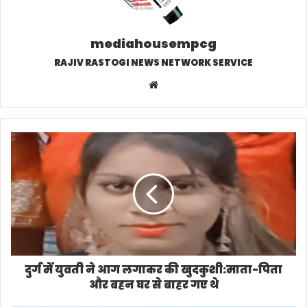
mediahousempcg
RAJIV RASTOGI NEWS NETWORK SERVICE
W
e
b
s
i
t
e
दुर्ग में युवती ने आग लगाकर की खुदकुशी:माता-पिता
और बहन घर से बाहर गए थे