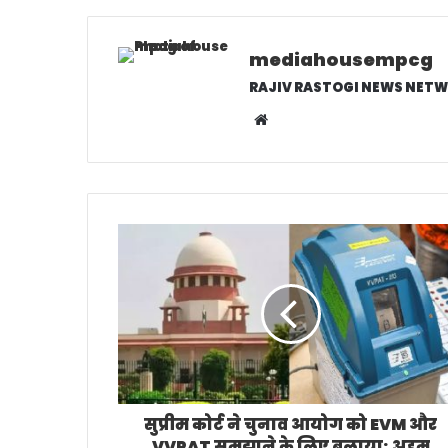
mediahousempcg
RAJIV RASTOGI NEWS NETW
W
e
b
s
i
t
e
सुप्रीम कोर्ट ने चुनाव आयोग को EVM और
VVPAT समझाने के लिए बुलाया; अहम