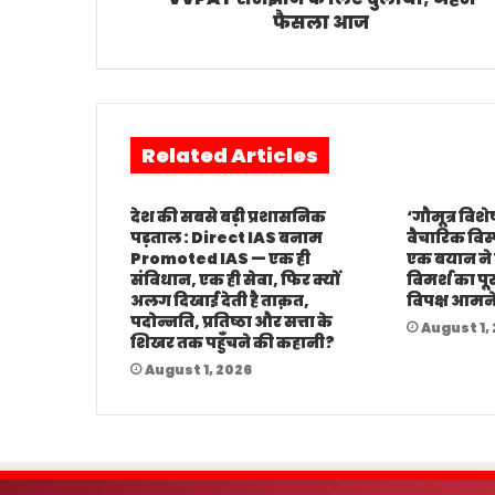
फैसला आज
Related Articles
देश की सबसे बड़ी प्रशासनिक
‘गौमूत्र विशेष
पड़ताल : Direct IAS बनाम
वैचारिक विस्फ
Promoted IAS — एक ही
एक बयान ने
संविधान, एक ही सेवा, फिर क्यों
विमर्श का पूर
अलग दिखाई देती है ताक़त,
विपक्ष आमन
पदोन्नति, प्रतिष्ठा और सत्ता के
August 1,
शिखर तक पहुँचने की कहानी?
August 1, 2026