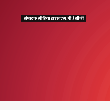
संपादक मीडिया हाउस एम.पी./ सीजी