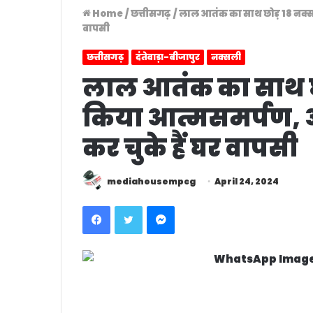
Home
/
छत्तीसगढ़
/
लाल आतंक का साथ छोड़ 18 नक्सल
वापसी
छत्तीसगढ़
दंतेवाड़ा-बीजापुर
नक्सली
लाल आतंक का साथ छो
किया आत्मसमर्पण,
कर चुके हैं घर वापसी
mediahousempcg
April 24, 2024
Facebook
Twitter
Messenger