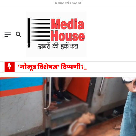
Advertisment
Menu
Search
for
‘गौमूत्र विशेषज्ञ’ टिप्पणी से संसद में वैचारिक विस्फोट: प्रियंका गांधी के एक बयान ने बदला राजनीतिक विमर्श का पूरा परिदृश्य, सत्ता–विपक्ष आमने-सामने