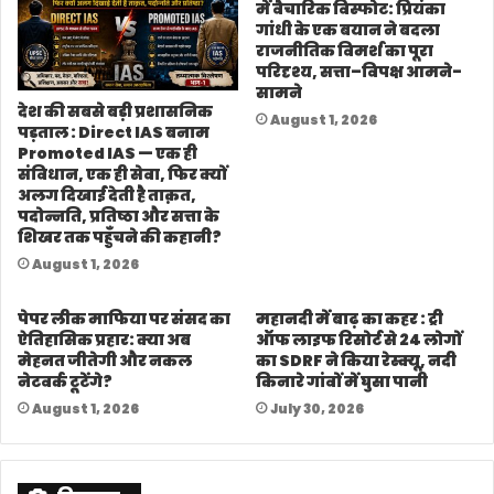
में वैचारिक विस्फोट: प्रियंका
गांधी के एक बयान ने बदला
राजनीतिक विमर्श का पूरा
परिदृश्य, सत्ता–विपक्ष आमने-
सामने
देश की सबसे बड़ी प्रशासनिक
August 1, 2026
पड़ताल : Direct IAS बनाम
Promoted IAS — एक ही
संविधान, एक ही सेवा, फिर क्यों
अलग दिखाई देती है ताक़त,
पदोन्नति, प्रतिष्ठा और सत्ता के
शिखर तक पहुँचने की कहानी?
August 1, 2026
पेपर लीक माफिया पर संसद का
महानदी में बाढ़ का कहर : ट्री
ऐतिहासिक प्रहार: क्या अब
ऑफ लाइफ रिसोर्ट से 24 लोगों
मेहनत जीतेगी और नकल
का SDRF ने किया रेस्क्यू, नदी
नेटवर्क टूटेंगे?
किनारे गांवों में घुसा पानी
August 1, 2026
July 30, 2026