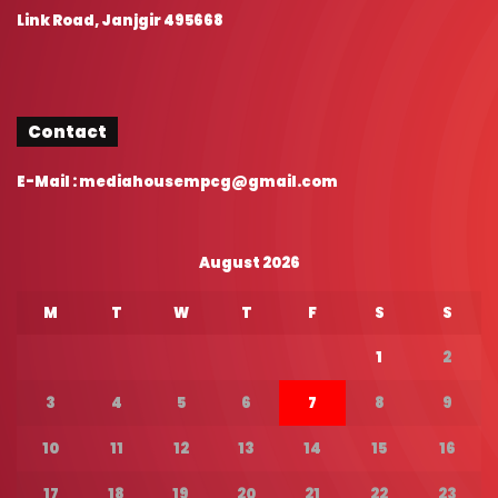
Link Road, Janjgir 495668
Contact
E-Mail : mediahousempcg@gmail.com
August 2026
M
T
W
T
F
S
S
1
2
3
4
5
6
7
8
9
10
11
12
13
14
15
16
17
18
19
20
21
22
23