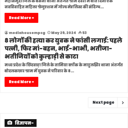
महासमुंद। जिले के बसना थाना अंतर्गत ग्राम देवरी में बीते दिनों एक
नवविवाहित महिला ग्रेजुएशन में गोल्ड मेडलिस्ट की संदिग्ध…
Read More »
mediahousempcg
May 29, 2024
53
8 लोगों की हत्या कर युवक ने फांसी लगाई: पहले
पत्नी, फिर मां-बहन, भाई-भाभी, भतीजा-
भतीजियों को कुल्हाड़ी से काटा
मध्य प्रदेश के छिंदवाड़ा जिले के तामिया ब्लॉक के माहुलझिर थाना अंतर्गत
बोदलकछार ग्राम में युवक ने परिवार के 8…
Read More »
Next page
विज्ञापन-