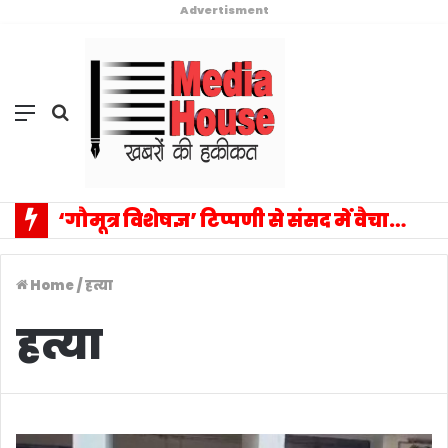
Advertisment
Menu
Search
for
‘गौमूत्र विशेषज्ञ’ टिप्पणी से संसद में वैचारिक विस्फोट: प्रियंका गांधी के एक बयान ने बदला राजनीतिक विमर्श का पूरा परिदृश्य, सत्ता–विपक्ष आमने-सामने
Home
/
हत्या
हत्या