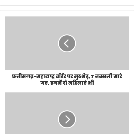
e
b
s
i
t
e
छत्तीसगढ़-महाराष्ट्र बॉर्डर पर मुठभेड़, 7 नक्सली मारे
गए, इनमें दो महिलाएं भी