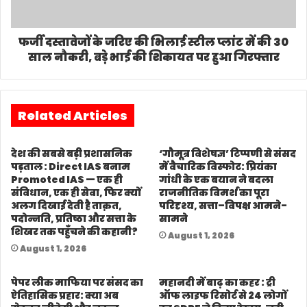
फर्जी दस्तावेजों के जरिए की भिलाई स्टील प्लांट में की 30
साल नौकरी, बड़े भाई की शिकायत पर हुआ गिरफ्तार
Related Articles
देश की सबसे बड़ी प्रशासनिक
‘गौमूत्र विशेषज्ञ’ टिप्पणी से संसद
पड़ताल : Direct IAS बनाम
में वैचारिक विस्फोट: प्रियंका
Promoted IAS — एक ही
गांधी के एक बयान ने बदला
संविधान, एक ही सेवा, फिर क्यों
राजनीतिक विमर्श का पूरा
अलग दिखाई देती है ताक़त,
परिदृश्य, सत्ता–विपक्ष आमने-
पदोन्नति, प्रतिष्ठा और सत्ता के
सामने
शिखर तक पहुँचने की कहानी?
August 1, 2026
August 1, 2026
पेपर लीक माफिया पर संसद का
महानदी में बाढ़ का कहर : ट्री
ऐतिहासिक प्रहार: क्या अब
ऑफ लाइफ रिसोर्ट से 24 लोगों