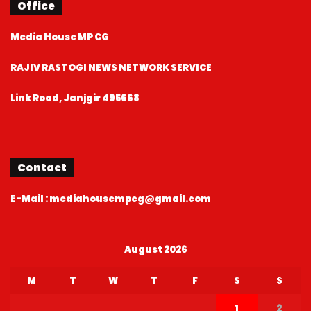
Office
Media House MP CG
RAJIV RASTOGI NEWS NETWORK SERVICE
Link Road, Janjgir 495668
Contact
E-Mail : mediahousempcg@gmail.com
August 2026
M
T
W
T
F
S
S
1
2