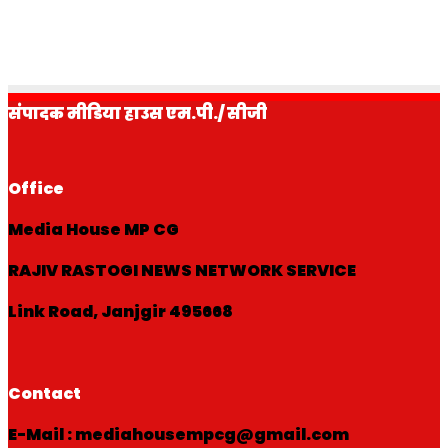
subscribe us on youtube
FOLLOW US ON INSTAGRAM
संपादक मीडिया हाउस एम.पी./ सीजी
Office
Media House MP CG
RAJIV RASTOGI NEWS NETWORK SERVICE
Link Road, Janjgir 495668
Contact
E-Mail : mediahousempcg@gmail.com