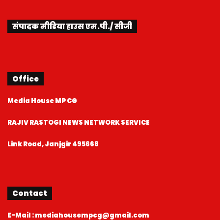
संपादक मीडिया हाउस एम.पी./ सीजी
Office
Media House MP CG
RAJIV RASTOGI NEWS NETWORK SERVICE
Link Road, Janjgir 495668
Contact
E-Mail : mediahousempcg@gmail.com