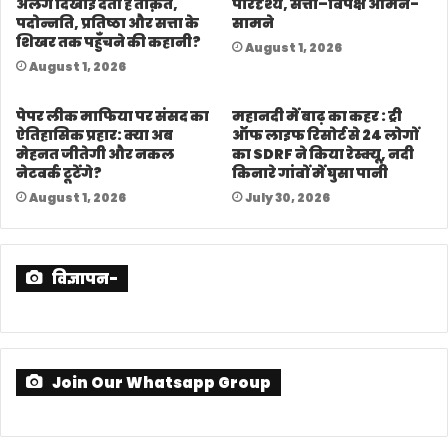
अलग दिखाई देती है ताक़त,
परिदृश्य, सत्ता–विपक्ष आमने-
पदोन्नति, प्रतिष्ठा और सत्ता के
सामने
शिखर तक पहुँचने की कहानी?
August 1, 2026
August 1, 2026
पेपर लीक माफिया पर संसद का
महानदी में बाढ़ का कहर : ट्री
ऐतिहासिक प्रहार: क्या अब
ऑफ लाइफ रिसोर्ट से 24 लोगों
मेहनत जीतेगी और नकल
का SDRF ने किया रेस्क्यू, नदी
नेटवर्क टूटेंगे?
किनारे गांवों में घुसा पानी
August 1, 2026
July 30, 2026
विज्ञापन-
Join Our Whatsapp Group