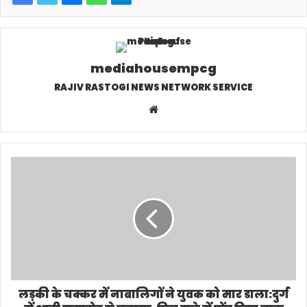
mediahousempcg
RAJIV RASTOGI NEWS NETWORK SERVICE
W
e
b
s
i
t
e
लड़की के चक्कर में नाबालिगों ने युवक को मार डाला:दुर्ग