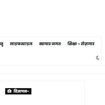
तु
लाइफस्टाइल
व्यापार जगत
शिक्षा – रोज़गार
Sw
sk
विज्ञापन-