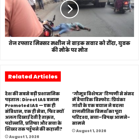
तेज रफ्तार मिक्सर मशीन ने बाइक सवार को रौंदा, युवक
की मौके पर मौत
Related Articles
देश की सबसे बड़ी प्रशासनिक
‘गौमूत्र विशेषज्ञ’ टिप्पणी से संसद
पड़ताल : Direct IAS बनाम
में वैचारिक विस्फोट: प्रियंका
Promoted IAS — एक ही
गांधी के एक बयान ने बदला
संविधान, एक ही सेवा, फिर क्यों
राजनीतिक विमर्श का पूरा
अलग दिखाई देती है ताक़त,
परिदृश्य, सत्ता–विपक्ष आमने-
पदोन्नति, प्रतिष्ठा और सत्ता के
सामने
शिखर तक पहुँचने की कहानी?
August 1, 2026
August 1, 2026