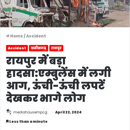
Home
/
Accident
Accident
छत्तीसगढ़
रायपुर
रायपुर में बड़ा
हादसा:एम्बुलेंस में लगी
आग, ऊंची-ऊंची लपटें
देखकर भागे लोग
mediahousempcg
April 22, 2024
Less than a minute