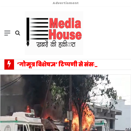
Advertisment
Menu
Search
for
‘गौमूत्र विशेषज्ञ’ टिप्पणी से संसद में वैचारिक विस्फोट: प्रियंका गांधी के एक बयान ने बदला राजनीतिक विमर्श का पूरा परिदृश्य, सत्ता–विपक्ष आमने-सामने