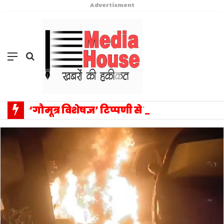
Advertisment
Menu
Search
for
‘गौमूत्र विशेषज्ञ’ टिप्पणी से संसद में वैचारिक विस्फोट: प्रियंका गांधी के एक बयान ने बदला राजनीतिक विमर्श का पूरा परिदृश्य, सत्ता–विपक्ष आमने-सामने