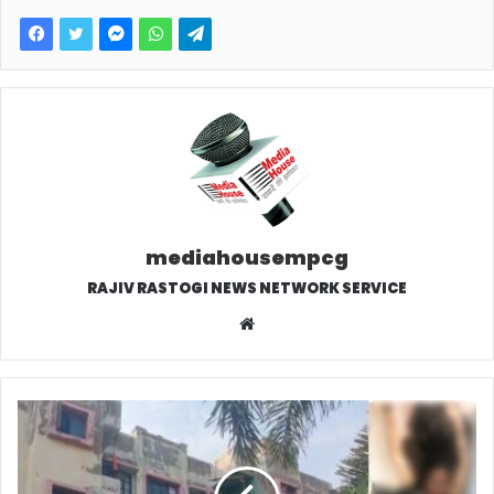
mediahousempcg
RAJIV RASTOGI NEWS NETWORK SERVICE
W
e
b
s
i
t
e