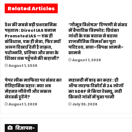
पड़ताल : Direct IAS बनाम
में वैचारिक विस्फोट: प्रियंका
Promoted IAS — एक ही
गांधी के एक बयान ने बदला
संविधान, एक ही सेवा, फिर क्यों
राजनीतिक विमर्श का पूरा
अलग दिखाई देती है ताक़त,
परिदृश्य, सत्ता–विपक्ष आमने-
पदोन्नति, प्रतिष्ठा और सत्ता के
सामने
शिखर तक पहुँचने की कहानी?
August 1, 2026
August 1, 2026
पेपर लीक माफिया पर संसद का
महानदी में बाढ़ का कहर : ट्री
ऐतिहासिक प्रहार: क्या अब
ऑफ लाइफ रिसोर्ट से 24 लोगों
मेहनत जीतेगी और नकल
का SDRF ने किया रेस्क्यू, नदी
नेटवर्क टूटेंगे?
किनारे गांवों में घुसा पानी
August 1, 2026
July 30, 2026
विज्ञापन-
Join Our Whatsapp Group