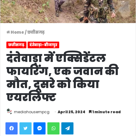
Home
/
छत्तीसगढ़
छत्तीसगढ़
दंतेवाड़ा-बीजापुर
दंतेवाड़ा में एक्सिडेंटल
फायरिंग, एक जवान की
मौत, दूसरे को किया
एयरलिफ्ट
mediahousempcg
April 25, 2024
1 minute read
Facebook
Twitter
Messenger
WhatsApp
Telegram