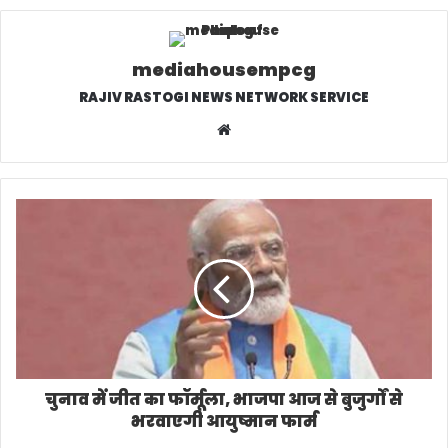
mediahousempcg
RAJIV RASTOGI NEWS NETWORK SERVICE
W
e
b
s
i
t
e
चुनाव में जीत का फॉर्मूला, भाजपा आज से बुजुर्गों से
भरवाएगी आयुष्मान फार्म