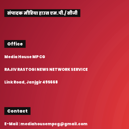
संपादक मीडिया हाउस एम.पी./ सीजी
Office
Media House MP CG
RAJIV RASTOGI NEWS NETWORK SERVICE
Link Road, Janjgir 495668
Contact
E-Mail : mediahousempcg@gmail.com