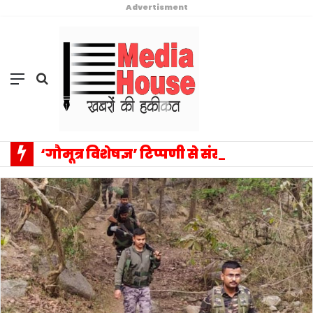
Advertisment
Menu
Search
for
‘गौमूत्र विशेषज्ञ’ टिप्पणी से संसद में वैचारिक विस्फोट: प्रियंका गांधी के एक बयान ने बदला राजनीतिक विमर्श का पूरा परिदृश्य, सत्ता–विपक्ष आमने-सामने