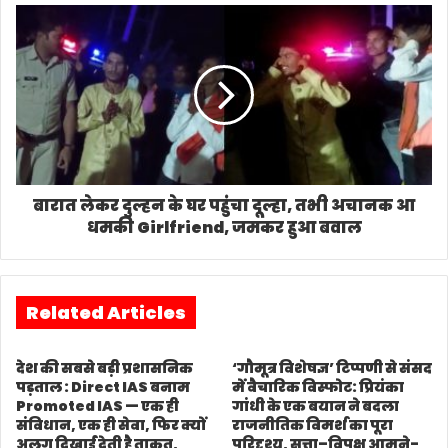
बारात लेकर दुल्हन के घर पहुंचा दूल्हा, तभी अचानक आ
धमकी Girlfriend, जमकर हुआ बवाल
Related Articles
देश की सबसे बड़ी प्रशासनिक
‘गौमूत्र विशेषज्ञ’ टिप्पणी से संसद
पड़ताल : Direct IAS बनाम
में वैचारिक विस्फोट: प्रियंका
Promoted IAS — एक ही
गांधी के एक बयान ने बदला
संविधान, एक ही सेवा, फिर क्यों
राजनीतिक विमर्श का पूरा
अलग दिखाई देती है ताक़त,
परिदृश्य, सत्ता–विपक्ष आमने-