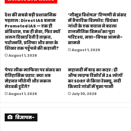
देश की सबसे बड़ी प्रशासनिक
‘गौमूत्र विशेषज्ञ’ टिप्पणी से संसद
पड़ताल : Direct IAS बनाम
में वैचारिक विस्फोट: प्रियंका
Promoted IAS — एक ही
गांधी के एक बयान ने बदला
संविधान, एक ही सेवा, फिर क्यों
राजनीतिक विमर्श का पूरा
अलग दिखाई देती है ताक़त,
परिदृश्य, सत्ता–विपक्ष आमने-
पदोन्नति, प्रतिष्ठा और सत्ता के
सामने
शिखर तक पहुँचने की कहानी?
August 1, 2026
August 1, 2026
पेपर लीक माफिया पर संसद का
महानदी में बाढ़ का कहर : ट्री
ऐतिहासिक प्रहार: क्या अब
ऑफ लाइफ रिसोर्ट से 24 लोगों
मेहनत जीतेगी और नकल
का SDRF ने किया रेस्क्यू, नदी
नेटवर्क टूटेंगे?
किनारे गांवों में घुसा पानी
August 1, 2026
July 30, 2026
विज्ञापन-