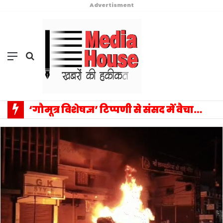
Advertisment
Menu
Search
for
‘गौमूत्र विशेषज्ञ’ टिप्पणी से संसद में वैचारिक विस्फोट: प्रियंका गांधी के एक बयान ने बदला राजनीतिक विमर्श का पूरा परिदृश्य, सत्ता–विपक्ष आमने-सामने