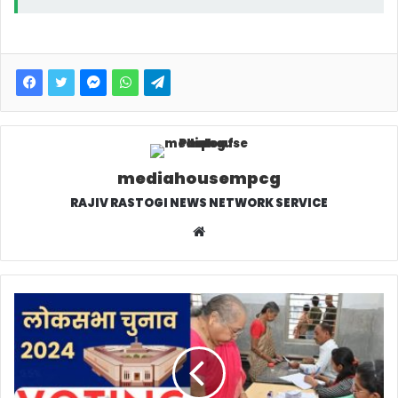
mediahousempcg
RAJIV RASTOGI NEWS NETWORK SERVICE
W
e
b
s
i
t
e