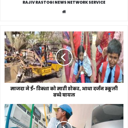
RAJIV RASTOGI NEWS NETWORK SERVICE
W
e
b
s
i
t
e
माजदा ने ई- रिक्शा को मारी ठोकर, आधा दर्जन स्कूली
बच्चे घायल