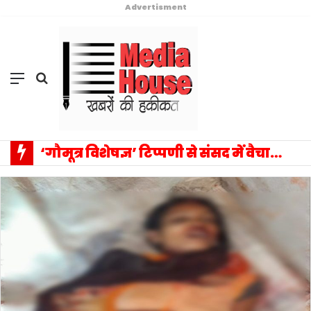
Advertisment
Menu
Search
for
‘गौमूत्र विशेषज्ञ’ टिप्पणी से संसद में वैचारिक विस्फोट: प्रियंका गांधी के एक बयान ने बदला राजनीतिक विमर्श का पूरा परिदृश्य, सत्ता–विपक्ष आमने-सामने