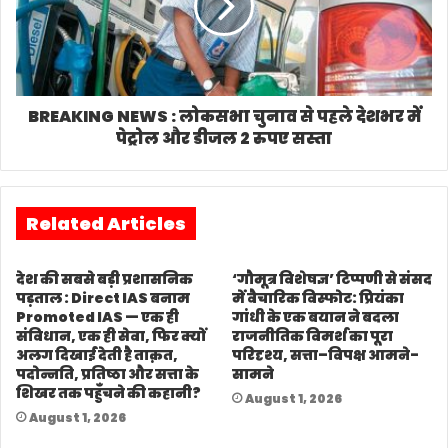
BREAKING NEWS : लोकसभा चुनाव से पहले देशभर में
पेट्रोल और डीजल 2 रुपए सस्ता
Related Articles
देश की सबसे बड़ी प्रशासनिक
‘गौमूत्र विशेषज्ञ’ टिप्पणी से संसद
पड़ताल : Direct IAS बनाम
में वैचारिक विस्फोट: प्रियंका
Promoted IAS — एक ही
गांधी के एक बयान ने बदला
संविधान, एक ही सेवा, फिर क्यों
राजनीतिक विमर्श का पूरा
अलग दिखाई देती है ताक़त,
परिदृश्य, सत्ता–विपक्ष आमने-
पदोन्नति, प्रतिष्ठा और सत्ता के
सामने
शिखर तक पहुँचने की कहानी?
August 1, 2026
August 1, 2026