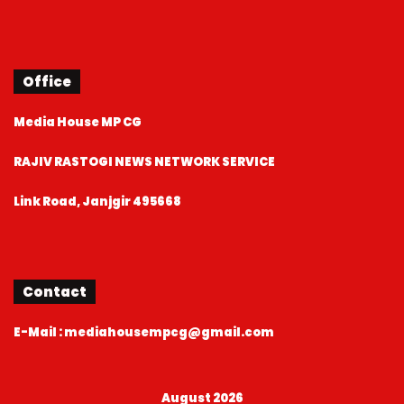
Office
Media House MP CG
RAJIV RASTOGI NEWS NETWORK SERVICE
Link Road, Janjgir 495668
Contact
E-Mail : mediahousempcg@gmail.com
August 2026