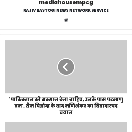
mediahousempcg
RAJIV RASTOGI NEWS NETWORK SERVICE
W
e
b
s
i
t
e
'पाकिस्तान को सम्मान देना चाहिए, उनके पास परमाणु
बम', सैम पित्रोदा के बाद मणिशंकर का विवादास्पद
बयान