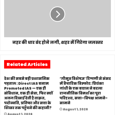
नहर की धार बंद होने लगी, शहर में गिरेगा जलस्तर
Related Articles
देश की सबसे बड़ी प्रशासनिक
‘गौमूत्र विशेषज्ञ’ टिप्पणी से संसद
पड़ताल : Direct IAS बनाम
में वैचारिक विस्फोट: प्रियंका
Promoted IAS — एक ही
गांधी के एक बयान ने बदला
संविधान, एक ही सेवा, फिर क्यों
राजनीतिक विमर्श का पूरा
अलग दिखाई देती है ताक़त,
परिदृश्य, सत्ता–विपक्ष आमने-
पदोन्नति, प्रतिष्ठा और सत्ता के
सामने
शिखर तक पहुँचने की कहानी?
August 1, 2026
August 1, 2026