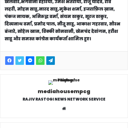
खेलवार,भगवानी डहरिया, उमेश भतरीया, राजू यादव, रवि
लहरी, मोहन साहू,नारद साहू,मुकेश शर्मा, इजराफ़िल ख़ान,
पंकज नायक, अनिरुद्ध वर्मा, संयम ठाकुर, सूरज ठाकुर,
दिव्यनाथ वर्मा, प्रमोद पाल, नीतू साहू, आकाश गहरवार, सौरभ
बंजारे, सोहेल खान, विक्की सोनवानी, खेमचंद देवांगन, हरीश
साहू और समस्त कांग्रेस कार्यकर्ता शामिल हुए।
mediahousempcg
RAJIV RASTOGI NEWS NETWORK SERVICE
W
e
b