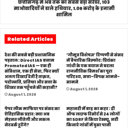
छत्तीसगढ़ में अब तक का सबसे बड़ा सरेंडर, 103
माओवादियों ने डाले हथियार, 1.06 करोड़ के इनामी
शामिल
Related Articles
देश की सबसे बड़ी प्रशासनिक
‘गौमूत्र विशेषज्ञ’ टिप्पणी से संसद
पड़ताल : Direct IAS बनाम
में वैचारिक विस्फोट: प्रियंका
Promoted IAS — एक ही
गांधी के एक बयान ने बदला
संविधान, एक ही सेवा, फिर क्यों
राजनीतिक विमर्श का पूरा
अलग दिखाई देती है ताक़त,
परिदृश्य, सत्ता–विपक्ष आमने-
पदोन्नति, प्रतिष्ठा और सत्ता के
सामने
शिखर तक पहुँचने की कहानी?
August 1, 2026
August 1, 2026
पेपर लीक माफिया पर संसद का
महानदी में बाढ़ का कहर : ट्री
ऐतिहासिक प्रहार: क्या अब
ऑफ लाइफ रिसोर्ट से 24 लोगों
मेहनत जीतेगी और नकल
का SDRF ने किया रेस्क्यू, नदी
नेटवर्क टूटेंगे?
किनारे गांवों में घुसा पानी