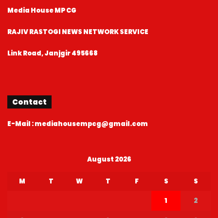
Media House MP CG
RAJIV RASTOGI NEWS NETWORK SERVICE
Link Road, Janjgir 495668
Contact
E-Mail : mediahousempcg@gmail.com
August 2026
M
T
W
T
F
S
S
1
2