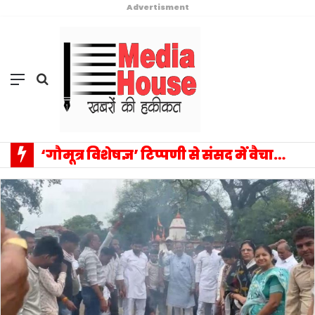
Advertisment
Menu
Search
for
‘गौमूत्र विशेषज्ञ’ टिप्पणी से संसद में वैचारिक विस्फोट: प्रियंका गांधी के एक बयान ने बदला राजनीतिक विमर्श का पूरा परिदृश्य, सत्ता–विपक्ष आमने-सामने