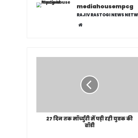
mediahousempcg
RAJIV RASTOGI NEWS NETW
W
e
b
s
i
t
e
27 दिन तक मॉर्च्युरी में पड़ी रही युवक की
बॉडी