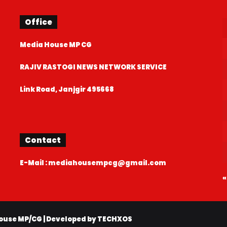
Office
Media House MP CG
RAJIV RASTOGI NEWS NETWORK SERVICE
Link Road, Janjgir 495668
Contact
E-Mail : mediahousempcg@gmail.com
«
ouse MP/CG
| Developed by
TECHXOS