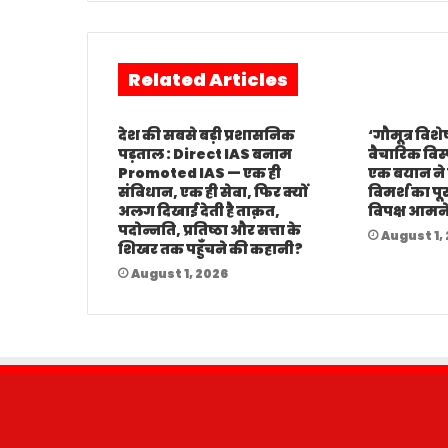
Related Articles
देश की सबसे बड़ी प्रशासनिक
‘गौमूत्र विशेष
पड़ताल : Direct IAS बनाम
वैचारिक विस्फ
Promoted IAS — एक ही
एक बयान ने
संविधान, एक ही सेवा, फिर क्यों
विमर्श का पूर
अलग दिखाई देती है ताक़त,
विपक्ष आमन
पदोन्नति, प्रतिष्ठा और सत्ता के
August 1,
शिखर तक पहुँचने की कहानी?
August 1, 2026