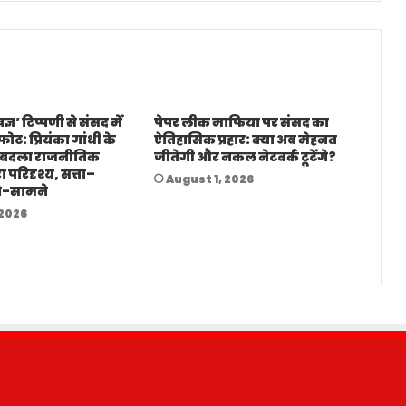
ज्ञ’ टिप्पणी से संसद में
पेपर लीक माफिया पर संसद का
ोट: प्रियंका गांधी के
ऐतिहासिक प्रहार: क्या अब मेहनत
 बदला राजनीतिक
जीतेगी और नकल नेटवर्क टूटेंगे?
ा परिदृश्य, सत्ता–
August 1, 2026
े-सामने
 2026