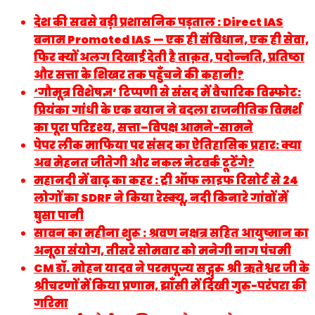
देश की सबसे बड़ी प्रशासनिक पड़ताल : Direct IAS
बनाम Promoted IAS — एक ही संविधान, एक ही सेवा,
फिर क्यों अलग दिखाई देती है ताक़त, पदोन्नति, प्रतिष्ठा
और सत्ता के शिखर तक पहुँचने की कहानी?
‘गौमूत्र विशेषज्ञ’ टिप्पणी से संसद में वैचारिक विस्फोट:
प्रियंका गांधी के एक बयान ने बदला राजनीतिक विमर्श
का पूरा परिदृश्य, सत्ता–विपक्ष आमने-सामने
पेपर लीक माफिया पर संसद का ऐतिहासिक प्रहार: क्या
अब मेहनत जीतेगी और नकल नेटवर्क टूटेंगे?
महानदी में बाढ़ का कहर : ट्री ऑफ लाइफ रिसोर्ट से 24
लोगों का SDRF ने किया रेस्क्यू, नदी किनारे गांवों में
घुसा पानी
सावन का महीना शुरू : श्रवण नक्षत्र सहित आयुष्मान का
अनूठा संयोग, तीसरे सोमवार को मनेगी नाग पंचमी
CM डॉ. मोहन यादव ने परमपूज्य सद्गुरु श्री ऋतेश्वर जी के
श्रीचरणों में किया प्रणाम, झाँसी में दिखी गुरु-परंपरा की
गरिमा