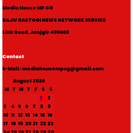
Media House MP CG
RAJIV RASTOGI NEWS NETWORK SERVICE
Link Road, Janjgir 495668
Contact
E-Mail : mediahousempcg@gmail.com
August 2026
M
T
W
T
F
S
S
1
2
3
4
5
6
7
8
9
10
11
12
13
14
15
16
17
18
19
20
21
22
23
24
25
26
27
28
29
30