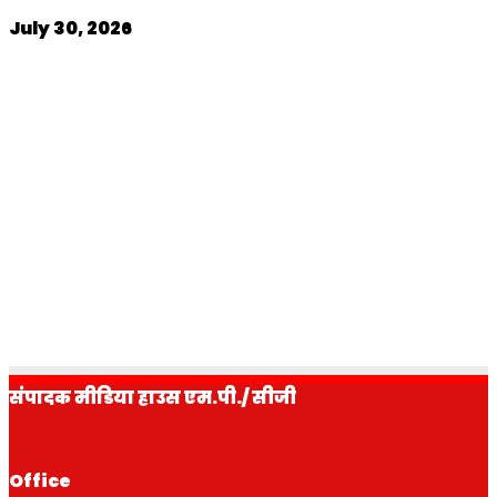
July 30, 2026
विज्ञापन-
Join Our Whatsapp Group
Follow us on Facebook
Follow us on x
subscribe us on youtube
FOLLOW US ON INSTAGRAM
संपादक मीडिया हाउस एम.पी./ सीजी
Office