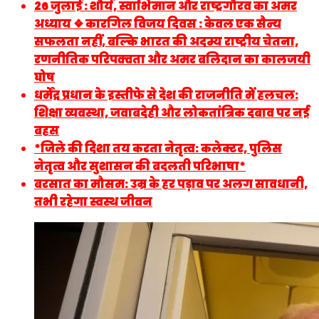
26 जुलाई : शौर्य, स्वाभिमान और राष्ट्रगौरव का अमर
अध्याय ❖ कारगिल विजय दिवस : केवल एक सैन्य
सफलता नहीं, बल्कि भारत की अदम्य राष्ट्रीय चेतना,
रणनीतिक परिपक्वता और अमर बलिदान का कालजयी
घोष
धर्मेंद्र प्रधान के इस्तीफे से देश की राजनीति में हलचल:
शिक्षा व्यवस्था, जवाबदेही और लोकतांत्रिक दबाव पर नई
बहस
*जिले की दिशा तय करता नेतृत्व: कलेक्टर, पुलिस
नेतृत्व और सुशासन की बदलती परिभाषा*
बरसात का मौसम: उम्र के हर पड़ाव पर अलग सावधानी,
तभी रहेगा स्वस्थ जीवन