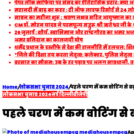
पेपर लीक माफिया पर संसद का ऐतिहासिक प्रहार: क्या अ
महानदी में बाढ़ का कहर : ट्री ऑफ लाइफ रिसोर्ट से 24 लोगो
सावन का महीना शुरू : श्रवण नक्षत्र सहित आयुष्मान क
CM डॉ. मोहन यादव ने परमपूज्य सद्गुरु श्री ऋतेश्वर जी के 
26 जुलाई : शौर्य, स्वाभिमान और राष्ट्रगौरव का अमर 
अमर बलिदान का कालजयी घोष
धर्मेंद्र प्रधान के इस्तीफे से देश की राजनीति में हलचल:
*जिले की दिशा तय करता नेतृत्व: कलेक्टर, पुलिस नेतृ
बरसात का मौसम: उम्र के हर पड़ाव पर अलग सावधानी, त
Home
/
लोकसभा चुनाव 2024
/
पहले चरण में कम वोटिंग से बढ़ी
लोकसभा चुनाव 2024
नई दिल्ली
बीजेपी
पहले चरण में कम वोटिंग से बढ
mediahousempcg
Ap