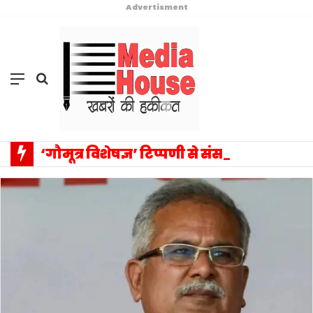
Advertisment
Menu
Search
for
‘गौमूत्र विशेषज्ञ’ टिप्पणी से संसद में वैचारिक विस्फोट: प्रियंका गांधी के एक बयान ने बदला राजनीतिक विमर्श का पूरा परिदृश्य, सत्ता–विपक्ष आमने-सामने