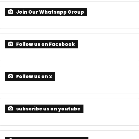
Follow us on x
subscribe us on youtube
FOLLOW US ON INSTAGRAM
संपादक मीडिया हाउस एम.पी./ सीजी