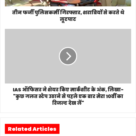
IAS ऑफिसर ने शेयर किए मार्कशीट के अंक, लिखा-
"कुछ गलत स्टेप उठाने से पहले एक बार मेरा 10वीं का
रिजल्ट देख लें"
Related Articles
देश की सबसे बड़ी प्रशासनिक
‘गौमूत्र विशेषज्ञ’ टिप्पणी से संसद
पड़ताल : Direct IAS बनाम
में वैचारिक विस्फोट: प्रियंका
Promoted IAS — एक ही
गांधी के एक बयान ने बदला
संविधान, एक ही सेवा, फिर क्यों
राजनीतिक विमर्श का पूरा
अलग दिखाई देती है ताक़त,
परिदृश्य, सत्ता–विपक्ष आमने-
पदोन्नति, प्रतिष्ठा और सत्ता के
सामने
शिखर तक पहुँचने की कहानी?
August 1, 2026