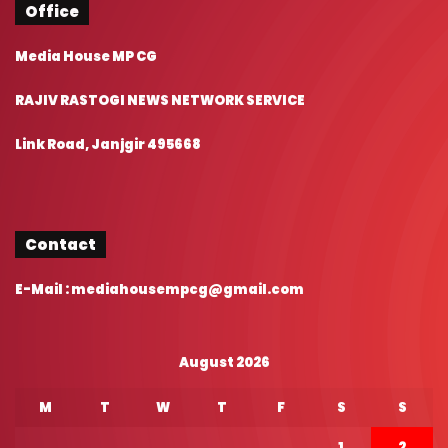
Office
Media House MP CG
RAJIV RASTOGI NEWS NETWORK SERVICE
Link Road, Janjgir 495668
Contact
E-Mail : mediahousempcg@gmail.com
August 2026
M
T
W
T
F
S
S
1
2