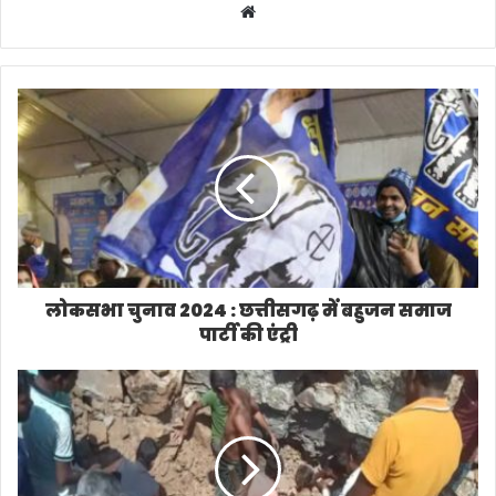
W
e
b
s
i
t
e
लोकसभा चुनाव 2024 : छत्तीसगढ़ में बहुजन समाज
पार्टी की एंट्री