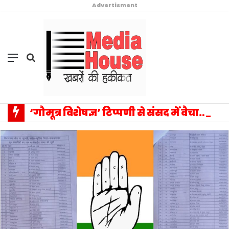
Advertisment
Menu
Search
for
‘गौमूत्र विशेषज्ञ’ टिप्पणी से संसद में वैचारिक विस्फोट: प्रियंका गांधी के एक बयान ने बदला राजनीतिक विमर्श का पूरा परिदृश्य, सत्ता–विपक्ष आमने-सामने