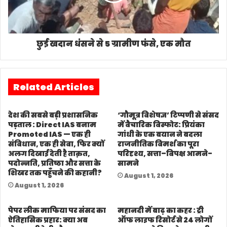
छुई खदान धंसने से 5 ग्रामीण फंसे, एक मौत
Related Articles
देश की सबसे बड़ी प्रशासनिक
‘गौमूत्र विशेषज्ञ’ टिप्पणी से संसद
पड़ताल : Direct IAS बनाम
में वैचारिक विस्फोट: प्रियंका
Promoted IAS — एक ही
गांधी के एक बयान ने बदला
संविधान, एक ही सेवा, फिर क्यों
राजनीतिक विमर्श का पूरा
अलग दिखाई देती है ताक़त,
परिदृश्य, सत्ता–विपक्ष आमने-
पदोन्नति, प्रतिष्ठा और सत्ता के
सामने
शिखर तक पहुँचने की कहानी?
August 1, 2026
August 1, 2026
पेपर लीक माफिया पर संसद का
महानदी में बाढ़ का कहर : ट्री
ऐतिहासिक प्रहार: क्या अब
ऑफ लाइफ रिसोर्ट से 24 लोगों