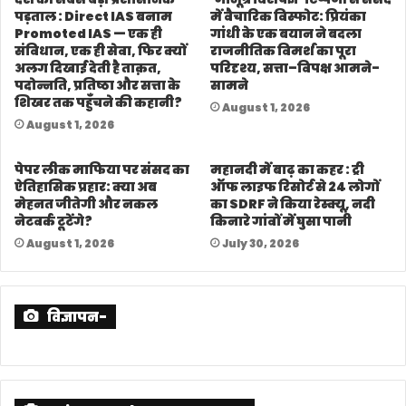
पड़ताल : Direct IAS बनाम
में वैचारिक विस्फोट: प्रियंका
Promoted IAS — एक ही
गांधी के एक बयान ने बदला
संविधान, एक ही सेवा, फिर क्यों
राजनीतिक विमर्श का पूरा
अलग दिखाई देती है ताक़त,
परिदृश्य, सत्ता–विपक्ष आमने-
पदोन्नति, प्रतिष्ठा और सत्ता के
सामने
शिखर तक पहुँचने की कहानी?
August 1, 2026
August 1, 2026
पेपर लीक माफिया पर संसद का
महानदी में बाढ़ का कहर : ट्री
ऐतिहासिक प्रहार: क्या अब
ऑफ लाइफ रिसोर्ट से 24 लोगों
मेहनत जीतेगी और नकल
का SDRF ने किया रेस्क्यू, नदी
नेटवर्क टूटेंगे?
किनारे गांवों में घुसा पानी
August 1, 2026
July 30, 2026
विज्ञापन-