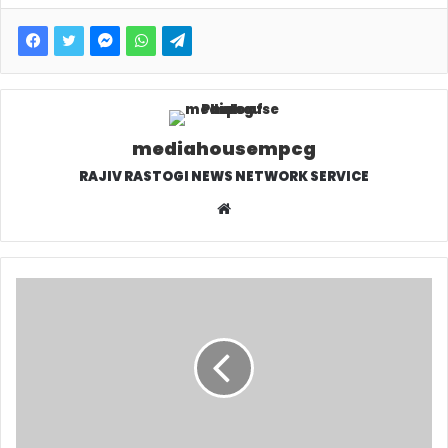
mediahousempcg
RAJIV RASTOGI NEWS NETWORK SERVICE
W
e
b
s
i
t
e