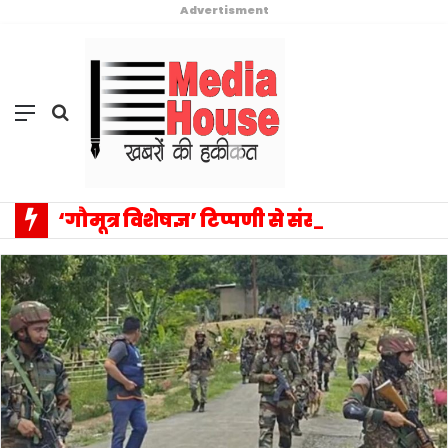
Advertisment
Menu
Search
for
‘गौमूत्र विशेषज्ञ’ टिप्पणी से संसद में वैचारिक विस्फोट: प्रियंका गांधी के एक बयान ने बदला राजनीतिक विमर्श का पूरा परिदृश्य, सत्ता–विपक्ष आमने-सामने