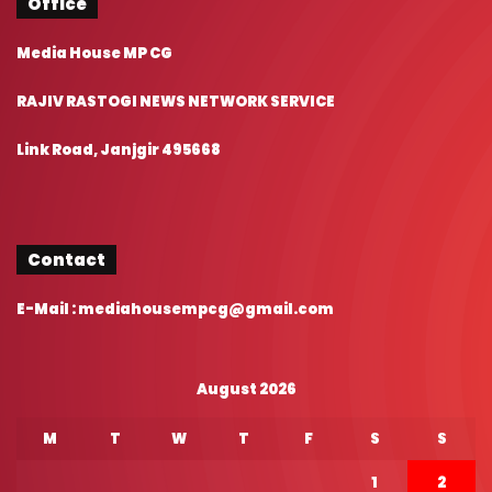
Office
Media House MP CG
RAJIV RASTOGI NEWS NETWORK SERVICE
Link Road, Janjgir 495668
Contact
E-Mail : mediahousempcg@gmail.com
August 2026
M
T
W
T
F
S
S
1
2