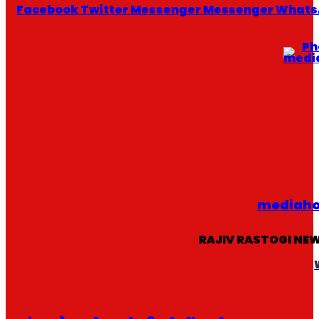
Facebook
Twitter
Messenger
Messenger
Whats
mediah
RAJIV RASTOGI NE