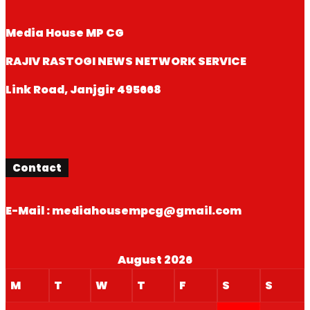
Media House MP CG
RAJIV RASTOGI NEWS NETWORK SERVICE
Link Road, Janjgir 495668
Contact
E-Mail : mediahousempcg@gmail.com
August 2026
M
T
W
T
F
S
S