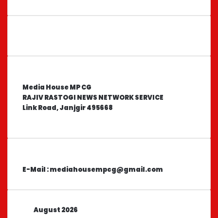
Office
Media House MP CG
RAJIV RASTOGI NEWS NETWORK SERVICE
Link Road, Janjgir 495668
Contact
E-Mail : mediahousempcg@gmail.com
August 2026