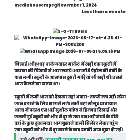
mediahousempcg
November 1, 2024
Less than a minute
F
T
M
M
W
T
a
w
e
e
h
e
c
i
s
s
a
l
e
t
s
s
t
e
b
t
e
e
s
g
o
e
n
n
A
r
o
r
g
g
p
a
भिलाई।
भीड़भाड़ वाले जवाहर मार्केट में खड़ी एक स्‍कूटी में
k
e
e
p
m
पटाखा की चिंगारी से आग लगई। आग सीधे पेट्रोल की टंकी के
r
r
पास लगी। स्‍कूटी के आसपास दूसरी गाड़‍ियां भी खड़ी थी। इससे
आग फैलने का खतरा था।
स्‍कूटी में लगी आग को देखकर वहां अफरा-तफरी मच गई। लोग
जान बचाने के लिए भागने लगे। तभी वहां मौजूद यातायात
थाना में पदस्‍थ एसआई सुशील पांडेय ने हिम्‍मत दिखाई और
जलती हुई स्‍कूटी को भीड़ से दूर ले गए। एसआई पांडये के पीछे
वहां के कुछ दुकानदार आग बुझाने वाली सिलेंडर लेकर पहुंच
गए। स्‍कूटी को भीड़ से दूर करने के बाद उसकी आग बुझा दी गई।