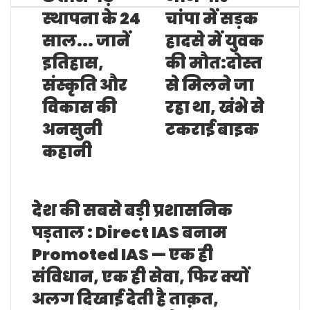
t
स्‍थापना के 24
चांपा में सड़क
e
साल... जानें
हादसे में युवक
इतिहास,
की मौत:दोस्त
संस्कृति और
से मिलने जा
विकास की
रहा था, खंभे से
अनसुनी
टकराई बाइक
कहानी
Related
Articles
देश की सबसे बड़ी प्रशासनिक
पड़ताल : Direct IAS बनाम
Promoted IAS — एक ही
संविधान, एक ही सेवा, फिर क्यों
अलग दिखाई देती है ताक़त,