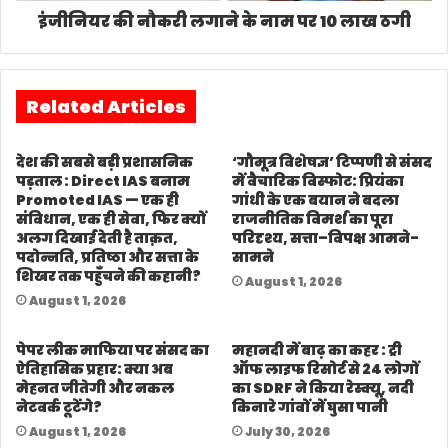
इंजीनियर की नौकरी लगाने के नाम पर 10 लाख ठगी
Related Articles
देश की सबसे बड़ी प्रशासनिक
‘गौमूत्र विशेषज्ञ’ टिप्पणी से संसद
पड़ताल : Direct IAS बनाम
में वैचारिक विस्फोट: प्रियंका
Promoted IAS — एक ही
गांधी के एक बयान ने बदला
संविधान, एक ही सेवा, फिर क्यों
राजनीतिक विमर्श का पूरा
अलग दिखाई देती है ताक़त,
परिदृश्य, सत्ता–विपक्ष आमने-
पदोन्नति, प्रतिष्ठा और सत्ता के
सामने
शिखर तक पहुँचने की कहानी?
August 1, 2026
August 1, 2026
पेपर लीक माफिया पर संसद का
महानदी में बाढ़ का कहर : ट्री
ऐतिहासिक प्रहार: क्या अब
ऑफ लाइफ रिसोर्ट से 24 लोगों
मेहनत जीतेगी और नकल
का SDRF ने किया रेस्क्यू, नदी
नेटवर्क टूटेंगे?
किनारे गांवों में घुसा पानी