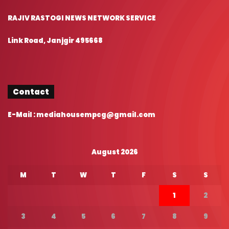
Media House MP CG
RAJIV RASTOGI NEWS NETWORK SERVICE
Link Road, Janjgir 495668
Contact
E-Mail : mediahousempcg@gmail.com
August 2026
M
T
W
T
F
S
S
1
2