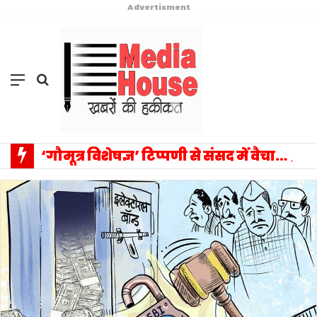
Advertisment
Menu
Search
for
‘गौमूत्र विशेषज्ञ’ टिप्पणी से संसद में वैचारिक विस्फोट: प्रियंका गांधी के एक बयान ने बदला राजनीतिक विमर्श का पूरा परिदृश्य, सत्ता–विपक्ष आमने-सामने