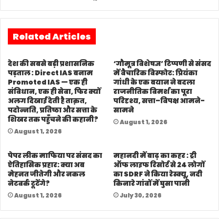
Related Articles
देश की सबसे बड़ी प्रशासनिक
‘गौमूत्र विशेषज्ञ’ टिप्पणी से संसद
पड़ताल : Direct IAS बनाम
में वैचारिक विस्फोट: प्रियंका
Promoted IAS — एक ही
गांधी के एक बयान ने बदला
संविधान, एक ही सेवा, फिर क्यों
राजनीतिक विमर्श का पूरा
अलग दिखाई देती है ताक़त,
परिदृश्य, सत्ता–विपक्ष आमने-
पदोन्नति, प्रतिष्ठा और सत्ता के
सामने
शिखर तक पहुँचने की कहानी?
August 1, 2026
August 1, 2026
पेपर लीक माफिया पर संसद का
महानदी में बाढ़ का कहर : ट्री
ऐतिहासिक प्रहार: क्या अब
ऑफ लाइफ रिसोर्ट से 24 लोगों
मेहनत जीतेगी और नकल
का SDRF ने किया रेस्क्यू, नदी
नेटवर्क टूटेंगे?
किनारे गांवों में घुसा पानी
August 1, 2026
July 30, 2026