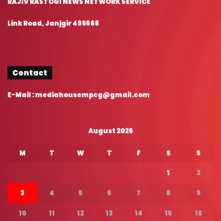
RAJIV RASTOGI NEWS NETWORK SERVICE
Link Road, Janjgir 495668
Contact
E-Mail : mediahousempcg@gmail.com
August 2026
M
T
W
T
F
S
S
1
2
3
4
5
6
7
8
9
10
11
12
13
14
15
16